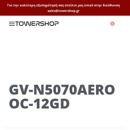
Για την καλύτερη εξυπηρέτησή σας στείλτε μας email στην διεύθυνση
sales@towershop.gr
0
GV-N5070AERO
OC-12GD