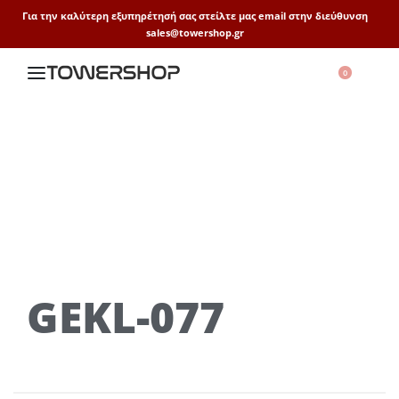
Για την καλύτερη εξυπηρέτησή σας στείλτε μας email στην διεύθυνση
sales@towershop.gr
0
GEKL-077