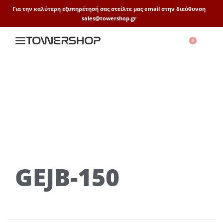
Για την καλύτερη εξυπηρέτησή σας στείλτε μας email στην διεύθυνση
sales@towershop.gr
0
GEJB-150