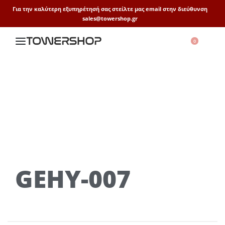
Για την καλύτερη εξυπηρέτησή σας στείλτε μας email στην διεύθυνση
sales@towershop.gr
0
GEHY-007