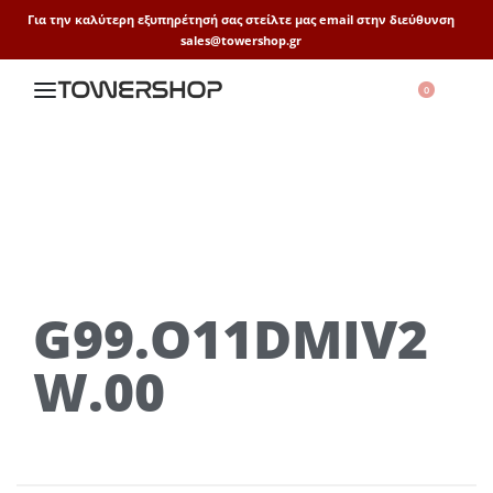
Για την καλύτερη εξυπηρέτησή σας στείλτε μας email στην διεύθυνση
sales@towershop.gr
0
G99.O11DMIV2
W.00